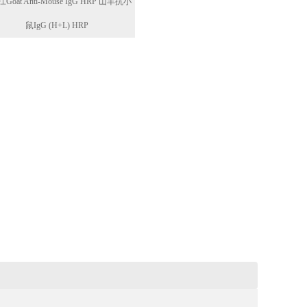
Goat Anti-Mouse IgG HRP 山羊抗小
鼠IgG (H+L) HRP