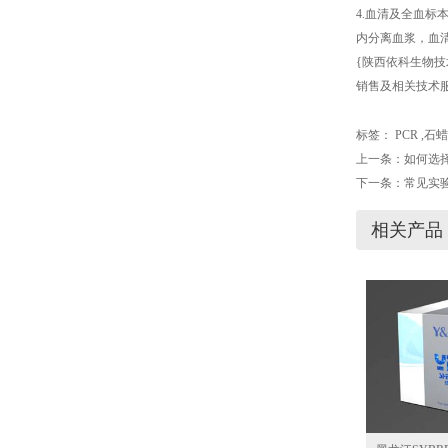
4.血清及全血标
内分离血浆，血清
{陕西依科生物技
销售及相关技术服
标签：
PCR
,
石蜡
上一条：
如何选
下一条：
常见实
相关产品