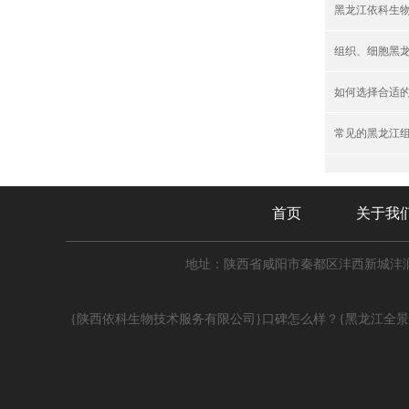
黑龙江依科生
组织、细胞黑龙
如何选择合适
常见的黑龙江
首页
关于我
地址：陕西省咸阳市秦都区沣西新城沣润
{陕西依科生物技术服务有限公司}口碑怎么样？{黑龙江全