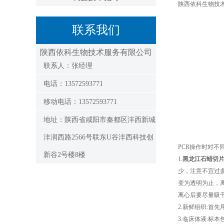
陕西依科生物技
联系我们
陕西依科生物技术服务有限公司
联系人：张经理
电话：13572593771
移动电话：13572593771
地址：陕西省咸阳市秦都区沣西新城
沣润西路2566号联东U谷沣西科技创
PCR操作时对不
新谷2号楼8楼
1.
黑龙江石蜡切
少，注意不宜过多
变为透明为止，离
离心后要尽量吸干上
2.新鲜组织:首
3.临床体液:标