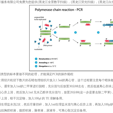
术服务有限公司免费为您提供
{黑龙江全景数字扫描}
，{黑龙江荧光扫描}，{黑龙江
同类型的标本要做不同的处理，才能满足PCR的操作规程:
片
:用切片机切下数片的石蜡包埋组织片放入1.5ml的离心管，这个过程要注意每个蜡
。通常加入1ml的二甲苯进行脱蜡，充分混匀后放置30分钟左右，然后低速离心弃掉上
心弃上清，然后加入1ml 无水乙醇并充分混匀，放置20分钟(这一步是要去除二甲苯
清，晾干沉淀物，加入100μl 的 TE 溶解备用。
先用生理盐水洗2次，然后尽量切碎，加入1ml生理盐水混匀离心后弃上清，再加入100μl的
本包括胸腔积液，腹腔积液，脑脊液，尿液等，可离心取沉淀后备用。