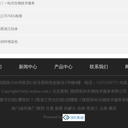
物丨一站式生物技术服务
江TUNEL检测
的黑龙江抗体
组织纤维染色
们
新闻中心
产品中心
联系我们
西路2566号联东U谷沣西科技创新谷2号楼8楼
电话：13572593771
传真:
Copyright©
heilj.sxyksw.com
(
点击复制
)陕西依科生物技术服务有限公司
景数字扫描}哪里好？{黑龙江荧光扫描}找哪家？陕西依科生物技术服务有
热门城市推广:
陕西
甘肃
新疆
内蒙古
吉林
黑龙江
云南
重庆
Powered by