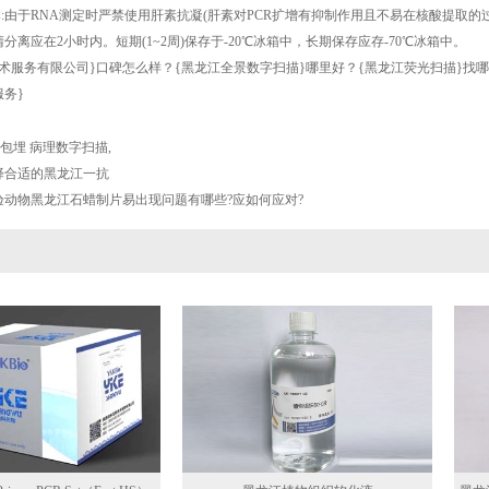
本:由于RNA测定时严禁使用肝素抗凝(肝素对PCR扩增有抑制作用且不易在核酸提取的过
分离应在2小时内。短期(1~2周)保存于-20℃冰箱中，长期保存应存-70℃冰箱中。
术服务有限公司}口碑怎么样？{黑龙江全景数字扫描}哪里好？{黑龙江荧光扫描}找
务}
包埋 病理数字扫描
,
择合适的黑龙江一抗
验动物黑龙江石蜡制片易出现问题有哪些?应如何应对?