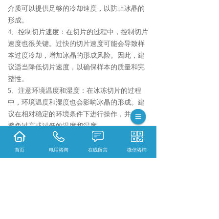
介质可以提供足够的冷却速度，以防止冰晶的
形成。
4、控制切片速度：在切片的过程中，控制切片
速度也很关键。过快的切片速度可能会导致样
本过度冷却，增加冰晶的形成风险。因此，建
议适当降低切片速度，以确保样本的质量和完
整性。
5、注意环境温度和湿度：在冰冻切片的过程
中，环境温度和湿度也会影响冰晶的形成。建
议在相对稳定的环境条件下进行操作，并尽量
避免过高或过低的温度和湿度。
综上所述，通过适当固定组织、适当处理组
织、使用适当的冷冻介质、控制切片速度以及
首页
电话咨询
在线留言
微信咨询
注意环境条件等措施，可以有效预防冰晶的形
成，从而提高冰冻切片的质量和可靠性。
{陕西依科生物技术服务有限公司}口碑怎么
样？{黑龙江全景数字扫描}哪里好？{黑龙江荧