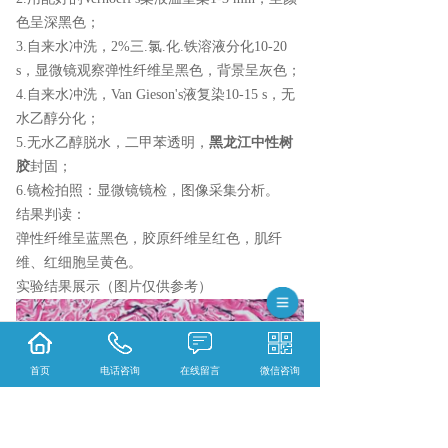
色呈深黑色；
3.自来水冲洗，2%三.氯.化.铁溶液分化10-20
s，显微镜观察弹性纤维呈黑色，背景呈灰色；
4.自来水冲洗，Van Gieson's液复染10-15 s，无
水乙醇分化；
5.无水乙醇脱水，二甲苯透明，
黑龙江中性树
胶
封固；
6.镜检拍照：显微镜镜检，图像采集分析。
结果判读：
弹性纤维呈蓝黑色，胶原纤维呈红色，肌纤
维、红细胞呈黄色。
实验结果展示（图片仅供参考）
首页
电话咨询
在线留言
微信咨询