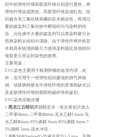
织中的弹性纤维和胶原纤维分别进行显色，将
弹性纤维染成黑色，而胶原纤维染成红色。组
织被含有三氯化铁和碘的苏木精染色，再用过
量的媒染剂三氯化铁中断组织与与染料的结
合，分化液中大量的媒染剂可以将染料吸引从
而将染料从组织中清除。由于弹性纤维对铁苏
木精具有较强的吸引力使得染料能比其他组织
保留更久而达到染色的效果。
主要用途：
EVG染色主要用于检测肿瘤的血管内浸，此
外，也可用于一些弹性组织萎缩的肺气肿病
例、动脉粥样硬化中弹性纤维的变薄和缺失以
及皮肤弹性纤维的裂隙和破碎等的鉴别。
EVG染色实验步骤
1.
黑龙江石蜡切片
脱蜡至水：依次将切片放入
二甲苯Ⅰ8min-二甲苯Ⅱ8min-无水乙醇Ⅰ 6min-无
水乙醇Ⅱ6min-95%酒精 6min-85%酒精 6min-7
5%酒精 5min-流水冲洗；
2.用配好的Verhoeff's染液温室染1-3 min，至颜