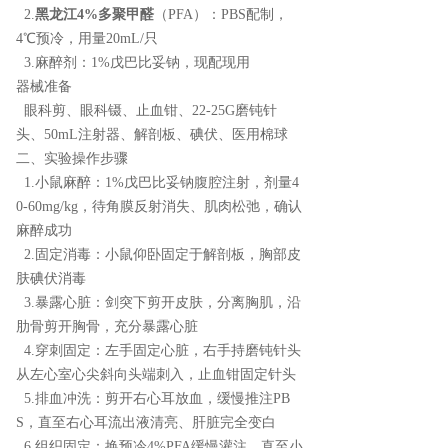
2.
黑龙江4%多聚甲醛
（PFA）：PBS配制，
4℃预冷，用量20mL/只
3.麻醉剂：1%戊巴比妥钠，现配现用
器械准备
眼科剪、眼科镊、止血钳、22-25G磨钝针
头、50mL注射器、解剖板、碘伏、医用棉球
二、实验操作步骤
1.小鼠麻醉：1%戊巴比妥钠腹腔注射，剂量4
0-60mg/kg，待角膜反射消失、肌肉松弛，确认
麻醉成功
2.固定消毒：小鼠仰卧固定于解剖板，胸部皮
肤碘伏消毒
3.暴露心脏：剑突下剪开皮肤，分离胸肌，沿
肋骨剪开胸骨，充分暴露心脏
4.穿刺固定：左手固定心脏，右手持磨钝针头
从左心室心尖斜向头端刺入，止血钳固定针头
5.排血冲洗：剪开右心耳放血，缓慢推注PB
S，直至右心耳流出液清亮、肝脏完全变白
6.组织固定：换预冷4%PFA缓慢灌注，直至小