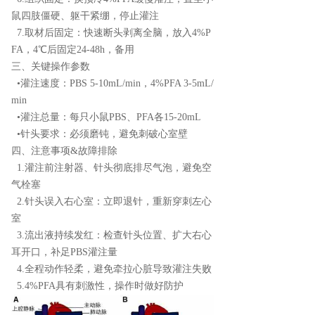
鼠四肢僵硬、躯干紧绷，停止灌注
7.取材后固定：快速断头剥离全脑，放入4%P
FA，4℃后固定24-48h，备用
三、关键操作参数
•灌注速度：PBS 5-10mL/min，4%PFA 3-5mL/
min
•灌注总量：每只小鼠PBS、PFA各15-20mL
•针头要求：必须磨钝，避免刺破心室壁
四、注意事项&故障排除
1.灌注前注射器、针头彻底排尽气泡，避免空
气栓塞
2.针头误入右心室：立即退针，重新穿刺左心
室
3.流出液持续发红：检查针头位置、扩大右心
耳开口，补足PBS灌注量
4.全程动作轻柔，避免牵拉心脏导致灌注失败
5.4%PFA具有刺激性，操作时做好防护