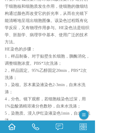
于细胞核和细胞质发生作用，使细胞的微细结
构通过颜色而改变它的折光率，从而在光镜下
能清晰地呈现出细胞图像。该染色过程既有化
学反应，又有物理作用参与。HE染色法是组织
学、胚胎学、病理学中基本、使用广泛的技术
方法。
HE染色的步骤：
1，样品制备。对于贴壁生长细胞，胰酶消化，
调整细胞浓度。PBS*3次洗涤；
2，样品固定。95%乙醇固定20min，PBS*2次
洗涤；
3，染核。苏木素染液染色2-3min，自来水洗
涤；
4，分色。镜下观察，若细胞核染色过深，用
1%盐酸酒精溶液分色数秒，自来水洗涤；
5，染胞质。浸入伊红染液染色1min，自来水洗
涤；
6，吹干或自然晾干细胞爬片后，
黑龙江中性树