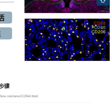
步骤
yksw.com/news512664.html