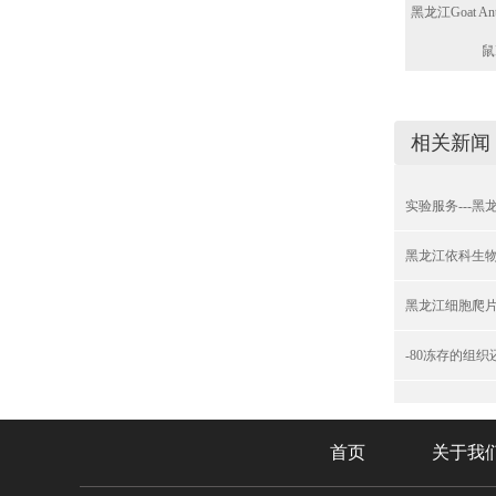
黑龙江Goat An
鼠I
相关新闻
实验服务---
黑龙江依科生
黑龙江细胞爬
-80冻存的组
首页
关于我