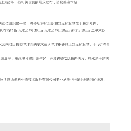
白光扫描}等一些相关信息的展示发布，请您关注本站！
目的部位组织修平整，将修切好的组织和对应的标签放于脱水盒内。
-无水乙醇I 30min-无水乙醇II 30min-醇苯5-10min-二甲苯I5-
盒内取出按照包埋面的要求放入包埋框并贴上对应的标签。于-20°冻台
组织展平，用载玻片将组织捞起，并放进60℃烘箱内烤片。待水烤干蜡烤
哪家？陕西依科生物技术服务有限公司专业从事{生物科研试剂的研发、