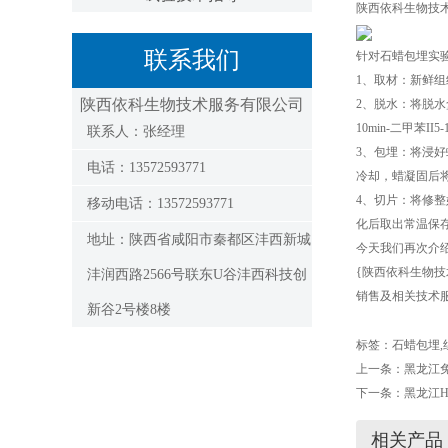
陕西依科生物技
联系我们
针对石蜡包埋实
1、取材：新鲜组
陕西依科生物技术服务有限公司
2、脱水：将脱水盒放
10min-二甲苯II5-1
联系人：张经理
3、包埋：将浸
电话：13572593771
冷却，蜡凝固后
4、切片：将修
移动电话：13572593771
化后取出常温保
地址：陕西省咸阳市秦都区沣西新城
今天我们再次介
{陕西依科生物技
沣润西路2566号联东U谷沣西科技创
销售及相关技术服
新谷2号楼8楼
标签：
石蜡包埋
,
上一条：
黑龙江
下一条：
黑龙江
相关产品