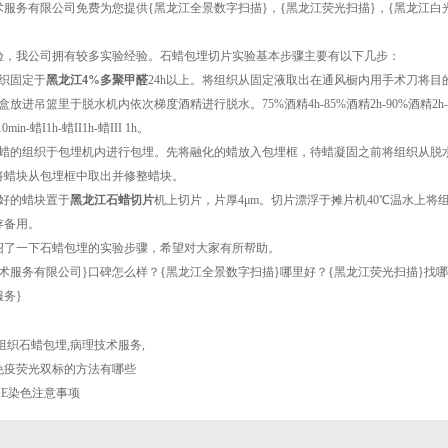
术服务有限公司免费为您提供
{黑龙江全景数字扫描}
，{黑龙江荧光扫描}，{黑龙江
验，我公司拥有较多实验经验。石蜡包埋切片实验基本步骤主要有以下几步：
织固定于
黑龙江4%多聚甲醛
24h以上。将组织从固定液取出在通风橱内用手术刀将
进吊篮里于脱水机内依次梯度酒精进行脱水。75%酒精4h-85%酒精2h-90%酒精2h-95%酒精1h
0min-蜡I1h-蜡II1h-蜡III 1h。
好蜡的组织于包埋机内进行包埋。先将融化的蜡放入包埋框，待蜡凝固之前将组织从脱水
将蜡块从包埋框中取出并修整蜡块。
整好的蜡块置于
黑龙江石蜡切片
机上切片，片厚4μm。切片漂浮于摊片机40℃温水上将
存备用。
绍了一下石蜡包埋的实验步骤，希望对大家有所帮助。
术服务有限公司}口碑怎么样？{黑龙江全景数字扫描}哪里好？{黑龙江荧光扫描}找
务}
组织石蜡包埋
,
病理技术服务
,
免疫荧光双标的方法有哪些
HE染色注意事项