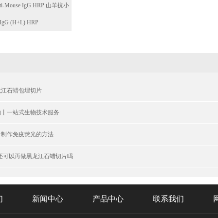
ti-Mouse IgG HRP 山羊抗小
gG (H+L) HRP
黑龙江石蜡包埋切片
物丨一站式生物技术服务
片制作免疫荧光的方法
织还可以再做黑龙江石蜡切片吗
们
新闻中心
产品中心
联系我们