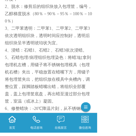
2、脱水：修剪后的组织块放入包埋筐，编号，
乙醇梯度脱水（80％－90％－95％－100％－10
0％）
3、二甲苯透明：二甲苯1、二甲苯2、二甲苯3
依次透明组织块，透明时间应控制好，透明后
组织块呈半透明琥珀状为宜。
4、浸蜡：石蜡1、石蜡2 、石蜡3依次浸蜡。
5、石蜡包埋/病理组织包埋染色：将蜡3缸拿到
包埋机左槽，用镊子将不锈钢包埋模具（包埋
机右槽）夹出，平稳放置在蜡嘴下方，用镊子
将包埋筐夹出，把组织放在模具中央槽内，调
整位置，踩脚踏板蜡嘴出蜡，将组织全部覆
盖，盖上包埋筐底盘，再出蜡至漫过部分包埋
筐，室温（或冰上）凝固。
6、修整蜡块：-20℃降温片刻，从不锈钢模具
中抠出，边缘修理整齐备用，室温保存。
{陕西依科生物技术服务有限公司}口碑怎么
首页
电话咨询
在线留言
微信咨询
样？{黑龙江全景数字扫描}哪里好？{黑龙江荧