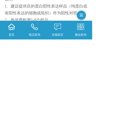
1、建议提供目的蛋白阳性表达样品（纯蛋白或
有阳性表达的细胞或组织）作为阳性对照。
2、每张膜检测1-8个样品。
3、如果
黑龙江一抗
由客户提供，请在正确条件
下保存，避免污染及反复冻融。
首页
电话咨询
在线留言
微信咨询
{陕西依科生物技术服务有限公司}口碑怎么
样？{黑龙江全景数字扫描}哪里好？{黑龙江荧
光扫描}找哪家？陕西依科生物技术服务有限公
司专业从事{生物科研试剂的研发、销售及相关
技术服务}
相关标签：
Western blot检测服务
,
Western blot检
测技术
,
上一条：
黑龙江HE染色注意事项
下一条：
黑龙江实时荧光定量PCR实验流程及
结果展示