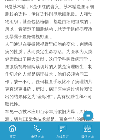
H是苏木精，E是伊红的含义。苏木精是显示细
胞核的染料，伊红染料则显示细胞质。人和动
物组织，甚至包括植物，都是由细胞组成的，
所以，看清楚了细胞结构，就等于组织病理改
变暴露于显微镜视野里 。
人们通过在显微镜视野里细胞的变化，判断疾
病的性质，从而决定生命存活。为医学为人类
健康做出了巨大贡献，这门学科叫做病理学，
显微镜视野里阅读切片的人就是病理医生，制
作切片的人就是病理技术，他们必须协同工
作，缺一不可。任何检查手段比不了病理切片
更直观更准确，所以，病理医生通过切片阅读
出的结果称之为“金标准”，具有权威性和不可
取代性。
罕见一项技术应用百余年后依旧火爆，久经不
衰，切片HE染色技术就是。百余年前的两种染
料至今未变；操作方法沿用最初未改；显微镜
观察手段始终如一。
首页
电话咨询
在线留言
微信咨询