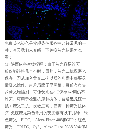
免疫荧光染色是常规染色服务中比较常见的一
种，今天我们来介绍一下免疫荧光结果怎么
看：
(1) 陕西依科生物提醒：由于荧光容易淬灭，一
般仅能维持几个小时，因此，荧光二抗应避光
保存，即从加入荧光二抗以后的步骤中都要尽
量避光操作。封片后应尽早照相，目前有市售
的荧光增强剂，可使荧光在4℃保存1-2周仍不
淬灭。可用于检测抗原和抗体，普通
黑龙江一
抗
＋荧光二抗。灵敏度高，仅需一种荧光抗体
(2) 免疫荧光染色常用的荧光素有以下几种，绿
色荧光：FITC、 Alexa Fluor 488和GFP；红色
荧光：TRITC、Cy3、Alexa Fluor 568&594和M