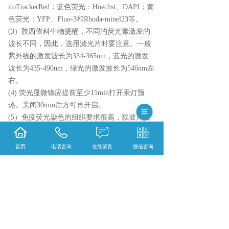
itoTrackerRed；蓝色荧光：Hoechst、DAPI；黄
色荧光：YFP、Fluo-3和Rhoda-minel23等。
(3）陕西依科生物提醒，不同的荧光素激发的
波长不同，因此，选用滤光片时要注意。一般
紫外线的激发波长为334-365nm，蓝光的激发
波长为435-490nm，绿光的激发波长为546nm左
右。
(4) 荧光显微镜应提前至少15min打开汞灯预
热。关闭30min后方可再开启。
(5）免疫荧光染色的组织要求很高，载玻片及
盖玻片要干净无杂质。进行荧光染色时，需注
意染液的pH、浓度和染色温度，还要避免对荧
首页
电话咨询
在线留言
微信咨询
光有熄灭作用的物质的接触。组织和细胞也有
自发荧光，如红细胞中的血红蛋白呈红色荧
光，维生素A呈绿色自发性荧光等。
{陕西依科生物技术服务有限公司}口碑怎么
样？{黑龙江全景数字扫描}哪里好？{黑龙江荧
光扫描}找哪家？陕西依科生物技术服务有限公
司专业从事{生物科研试剂的研发、销售及相关