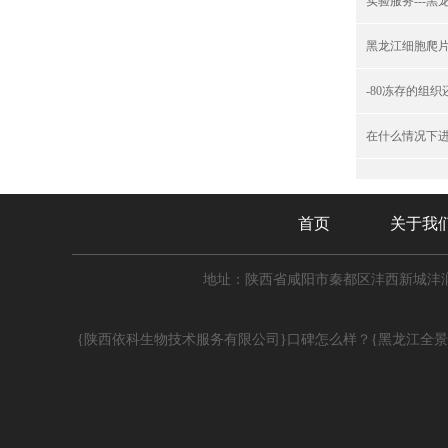
实验服务---
黑龙江细胞爬
-80冻存的组
在什么情况下
首页
关于我
地址：陕西省咸阳市秦都区沣西新城沣润
{陕西依科生物技术服务有限公司}口碑怎么样？{黑龙江全