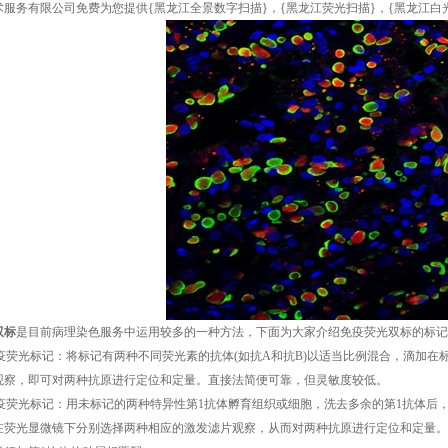
术服务有限公司免费为您提供
{黑龙江全景数字扫描}
，{黑龙江荧光扫描}，{黑龙江
双标
是目前病理染色服务中运用较多的一种方法，下面为大家介绍免疫荧光双标的标记
免疫荧光标记：将标记有两种不同荧光素的抗体(如抗A和抗B)以适当比例混合，滴加
观察，即可对两种抗原进行定位和定量。直接法简便可靠，但灵敏度较低。
重免疫荧光标记：用未标记的两种特异性第1抗体孵育组织或细胞，洗去多余的第1抗体
在荧光显微镜下分别选择两种相应的激发滤片观察，从而对两种抗原进行定位和定量。