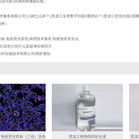
必须与第1抗体的种属相匹配。
术服务有限公司}口碑怎么样？{黑龙江全景数字扫描}哪里好？{黑龙江荧光扫描}找
务}
双标
,
免疫荧光染色
,
病理技术服务
,
间接免疫荧光法
,
HE染色介绍什么是超薄生物切片
依科生物技术有限公司|调价通知
片免疫荧光双标（三色）染色
黑龙江植物组织软化液
黑龙江