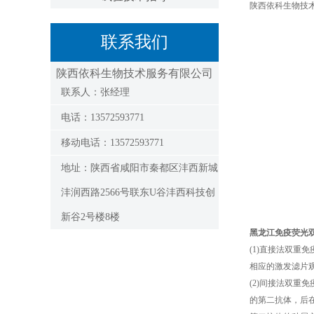
陕西依科生物技
联系我们
陕西依科生物技术服务有限公司
联系人：张经理
电话：13572593771
移动电话：13572593771
地址：陕西省咸阳市秦都区沣西新城
沣润西路2566号联东U谷沣西科技创
新谷2号楼8楼
黑龙江免疫荧光
(1)直接法双重
相应的激发滤片
(2)间接法双
的第二抗体，后