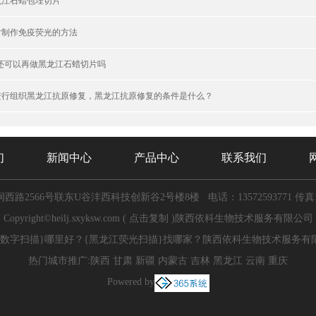
黑龙江石蜡包埋切片
片制作免疫荧光的方法
织还可以再做黑龙江石蜡切片吗
进行组织黑龙江抗原修复，黑龙江抗原修复的条件是什么？
们
新闻中心
产品中心
联系我们
西路2566号联东U谷沣西科技创新谷2号楼8楼
电话：13572593771
传真:
Copyright©
heilj.sxyksw.com
(
点击复制
)陕西依科生物技术服务有限公司
景数字扫描}哪里好？{黑龙江荧光扫描}找哪家？陕西依科生物技术服务有
热门城市推广:
陕西
甘肃
新疆
内蒙古
吉林
黑龙江
云南
重庆
Powered by