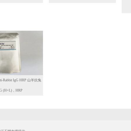
i-Rabbit IgG HRP 山羊抗兔
gG (H+L)，HRP