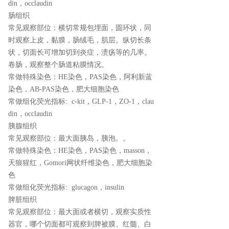
din，occlaudin
肠组织
常见观察部位：横切常规包埋面，圆环状，同
时观察上皮，黏膜，肠绒毛，肌层。纵切长条
状，切面长可增加切到炎症，溃疡等的几率。
卷肠，观察整个肠道粘膜情况。
常做特殊染色：HE染色，PAS染色，阿利新蓝
染色，AB-PAS染色，肥大细胞染色
常做组化荧光指标: c-kit，GLP-1，ZO-1，clau
din，occlaudin
胰腺组织
常见观察部位：最大面胰岛，胰泡。。
常做特殊染色：HE染色，PAS染色，masson，
天狼猩红，Gomori网状纤维染色，肥大细胞染
色
常做组化荧光指标: glucagon，insulin
脾脏组织
常见观察部位：最大面或者横切，观察实质性
器官，哪个切面都可观察到脾被膜、红髓、白