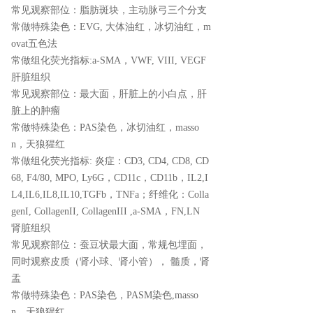
常见观察部位：脂肪斑块，主动脉弓三个分支
常做特殊染色：EVG, 大体油红，冰切油红，m
ovat五色法
常做组化荧光指标:a-SMA，VWF, VIII, VEGF
肝脏组织
常见观察部位：最大面，肝脏上的小白点，肝
脏上的肿瘤
常做特殊染色：PAS染色，冰切油红，masso
n，天狼猩红
常做组化荧光指标: 炎症：CD3, CD4, CD8, CD
68, F4/80, MPO, Ly6G，CD11c，CD11b，IL2,I
L4,IL6,IL8,IL10,TGFb，TNFa；纤维化：Colla
genI, CollagenII, CollagenIII ,a-SMA，FN,LN
肾脏组织
常见观察部位：蚕豆状最大面，常规包埋面，
同时观察皮质（肾小球、肾小管）， 髓质，肾
盂
常做特殊染色：PAS染色，PASM染色,masso
n，天狼猩红