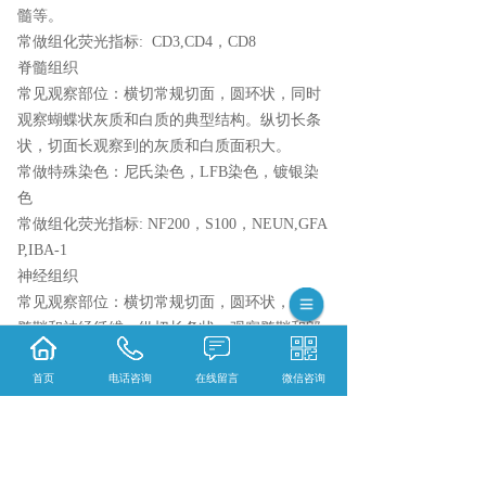
髓等。
常做组化荧光指标: CD3,CD4，CD8
脊髓组织
常见观察部位：横切常规切面，圆环状，同时
观察蝴蝶状灰质和白质的典型结构。纵切长条
状，切面长观察到的灰质和白质面积大。
常做特殊染色：尼氏染色，LFB染色，镀银染
色
常做组化荧光指标: NF200，S100，NEUN,GFA
P,IBA-1
神经组织
常见观察部位：横切常规切面，圆环状，观察
髓鞘和神经纤维。纵切长条状，观察髓鞘和郎
飞氏节。
首页
电话咨询
在线留言
微信咨询
常做特殊染色：甲苯胺蓝，LFB染色，镀银染
色
常做组化荧光指标: NF200，S100
子宫组织
常见观察部位：横切常规切面，观察子宫内