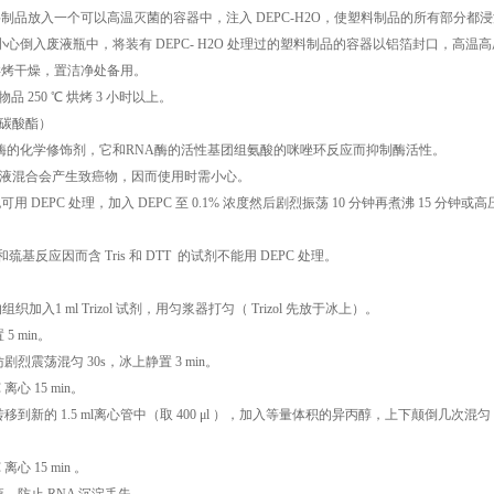
料制品放入一个可以高温灭菌的容器中，注入 DEPC-H2O，使塑料制品的所有部分都浸
H2O 小心倒入废液瓶中，将装有 DEPC- H2O 处理过的塑料制品的容器以铝箔封口，高温
烘烤干燥，置洁净处备用。
 250 ℃ 烘烤 3 小时以上。
焦碳酸酯）
RNA 酶的化学修饰剂，它和RNA酶的活性基团组氨酸的咪唑环反应而抑制酶活性。
水溶液混合会产生致癌物，因而使用时需小心。
可用 DEPC 处理，加入 DEPC 至 0.1% 浓度然后剧烈振荡 10 分钟再煮沸 15 分
和巯基反应因而含 Tris 和 DTT 的试剂不能用 DEPC 处理。
mg 的组织加入1 ml Trizol 试剂，用匀浆器打匀（ Trizol 先放于冰上）。
5 min。
l 氯仿剧烈震荡混匀 30s，冰上静置 3 min。
℃ 离心 15 min。
转移到新的 1.5 ml离心管中（取 400 μl ），加入等量体积的异丙醇，上下颠倒几次
℃ 离心 15 min 。