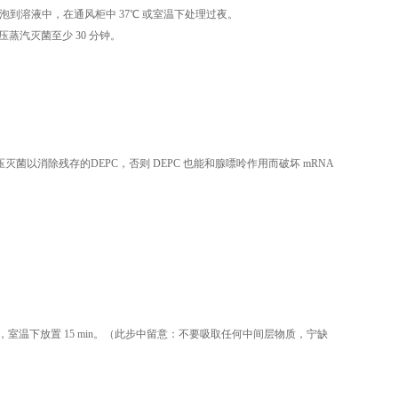
泡到溶液中，在通风柜中 37℃ 或室温下处理过夜。
高压蒸汽灭菌至少 30 分钟。
钟或高压灭菌以消除残存的DEPC，否则 DEPC 也能和腺嘌呤作用而破坏 mRNA
混匀，室温下放置 15 min。（此步中留意：不要吸取任何中间层物质，宁缺