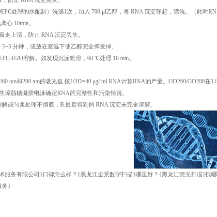
液，防止 RNA 沉淀丢失。
醇（DEPC处理的水配制）洗涤1次，加入 700 μl乙醇，将 RNA 沉淀弹起，漂洗。（此时
室温离心 10min。
地吸走上清，防止 RNA 沉淀丢失。
燥 3~5 分钟，或放在室温下使乙醇完全挥发掉。
l DEPC-H2O溶解。如发现沉淀难溶，68 ℃处理 10 min。
 nm和280 nm的吸光值 按1OD=40 μg/ ml RNA计算RNA的产量。OD260/OD280在1.8-
性琼脂糖凝胶电泳确定RNA的完整性和污染情况。
裂解或匀浆处理不彻底；B.最后得到的 RNA 沉淀未完全溶解。
术服务有限公司}口碑怎么样？{黑龙江全景数字扫描}哪里好？{黑龙江荧光扫描}找
务}