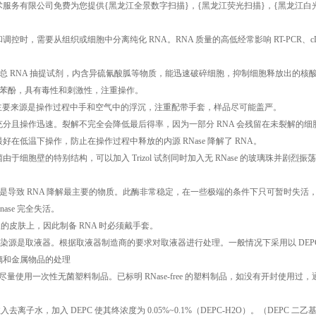
术服务有限公司免费为您提供
{黑龙江全景数字扫描}
，{黑龙江荧光扫描}，{黑龙江
控时，需要从组织或细胞中分离纯化 RNA。RNA 质量的高低经常影响 RT-PCR、cDNA 
一种新型总 RNA 抽提试剂，内含异硫氰酸胍等物质，能迅速破碎细胞，抑制细胞释放出的核
 试剂含有苯酚，具有毒性和刺激性，注重操作。
 污染的主要来源是操作过程中手和空气中的浮沉，注重配带手套，样品尽可能盖严。
需充分且操作迅速。裂解不完全会降低最后得率，因为一部分 RNA 会残留在未裂解
好在低温下操作，防止在操作过程中释放的内源 RNase 降解了 RNA。
菌由于细胞壁的特别结构，可以加入 Trizol 试剂同时加入无 RNase 的玻璃珠并剧烈
se）是导致 RNA 降解最主要的物质。此酶非常稳定，在一些极端的条件下只可暂时
ase 完全失活。
人的皮肤上，因此制备 RNA 时必须戴手套。
的又一污染源是取液器。根据取液器制造商的要求对取液器进行处理。一般情况下采用以 DEP
玻璃和金属物品的处理
尽量使用一次性无菌塑料制品。已标明 RNase-free 的塑料制品，如没有开封使用过
：
入去离子水，加入 DEPC 使其终浓度为 0.05%~0.1%（DEPC-H2O）。（DE