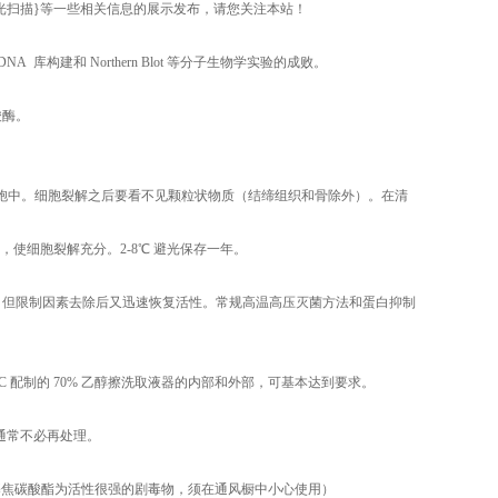
白光扫描}等一些相关信息的展示发布，请您关注本站！
库构建和 Northern Blot 等分子生物学实验的成败。
酸酶。
的细胞中。细胞裂解之后要看不见颗粒状物质（结缔组织和骨除外）。在清
振荡，使细胞裂解充分。2-8℃ 避光保存一年。
失活，但限制因素去除后又迅速恢复活性。常规高温高压灭菌方法和蛋白抑制
C 配制的 70% 乙醇擦洗取液器的内部和外部，可基本达到要求。
，通常不必再处理。
PC 二乙基焦碳酸酯为活性很强的剧毒物，须在通风橱中小心使用）