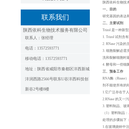
陕西依科生物技
一、目的
联系我们
研究基因的表达和调
二、主要试剂
陕西依科生物技术服务有限公司
Trizol 是
1. Trizol
联系人：张经理
2. RNase
电话：13572593771
3. 细胞裂解必
洗和裂解细胞时最
移动电话：13572593771
4. 酵母和一些细
地址：陕西省咸阳市秦都区沣西新城
三、预备工作
RNA酶（Rna
沣润西路2566号联东U谷沣西科技创
剂不能使所有的Rn
新谷2号楼8楼
1.它广泛存在于
2.RNase 
3. 塑料制品、
（1）塑料制品：
处理的步骤如下
1.在玻璃烧杯中注