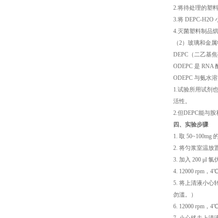
2.将待处理的塑
3.将 DEPC-
4.灭菌塑料制品
（2）玻璃和金属物品
DEPC（二乙基
ODEPC 是 
ODEPC 与氨
1.试验所用试剂也
活性。
2.但DEPC能与胺
四、实验步骤
1. 取 50~100
2. 将匀浆室温放置 
3. 加入 200 μ
4. 12000 rpm，4
5. 将上清液小心
勿滥。）
6. 12000 rpm，4