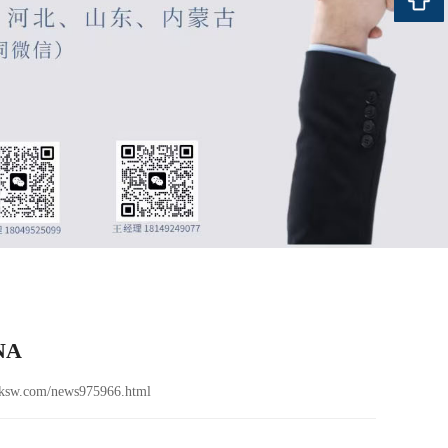
NA
ksw.com/news975966.html