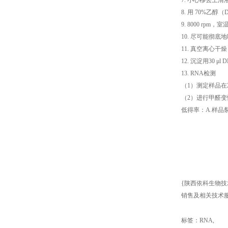
7. 小心移去上清
8. 用 70%乙
9. 8000 rpm，
10. 尽可能彻底
11. 真空离心干
12. 沉淀用30 μ
13. RNA检测
（1）测定样品在260
（2）进行甲醛变
低得率：A.样品
{陕西依科生物技
销售及相关技术服
标签：
RNA
,