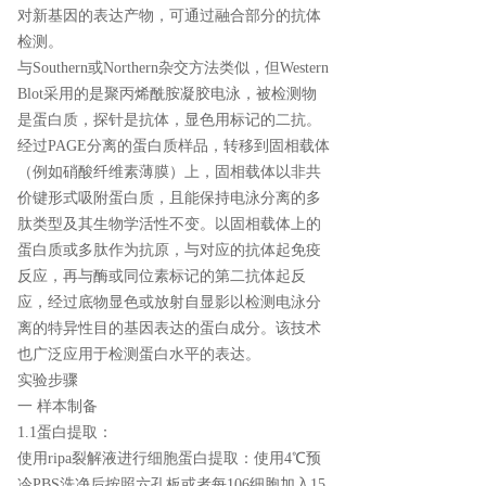
对新基因的表达产物，可通过融合部分的抗体
检测。
与Southern或Northern杂交方法类似，但Western
Blot采用的是聚丙烯酰胺凝胶电泳，被检测物
是蛋白质，探针是抗体，显色用标记的二抗。
经过PAGE分离的蛋白质样品，转移到固相载体
（例如硝酸纤维素薄膜）上，固相载体以非共
价键形式吸附蛋白质，且能保持电泳分离的多
肽类型及其生物学活性不变。以固相载体上的
蛋白质或多肽作为抗原，与对应的抗体起免疫
反应，再与酶或同位素标记的第二抗体起反
应，经过底物显色或放射自显影以检测电泳分
离的特异性目的基因表达的蛋白成分。该技术
也广泛应用于检测蛋白水平的表达。
实验步骤
一 样本制备
1.1蛋白提取：
使用ripa裂解液进行细胞蛋白提取：使用4℃预
冷PBS洗净后按照六孔板或者每106细胞加入15