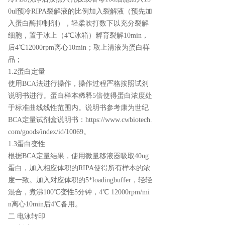
0ul预冷RIPA裂解液的比例加入裂解液（预先加
入蛋白酶抑制剂），轻柔吹打数下以充分裂解
细胞，置于冰上（4℃冰箱）孵育裂解10min，
后4℃12000rpm离心10min；取上清液为蛋白样
品；
1.2蛋白定量
使用BCA法进行操作，操作过程严格按照试剂
说明书进行。蛋白样本稀释5倍使得蛋白浓度处
于标准曲线线性范围内。说明书参考康为世纪
BCA定量试剂盒说明书：https://www.cwbiotech.
com/goods/index/id/10069。
1.3蛋白变性
根据BCA定量结果，使用微量移液器吸取40ug
蛋白，加入相应体积的RIPA使得所有样本的浓
度一致。加入对应体积的5*loadingbuffer，轻轻
混合，煮沸100℃变性5分钟，4℃ 12000rpm/mi
n离心10min后4℃备用。
二 电泳转印