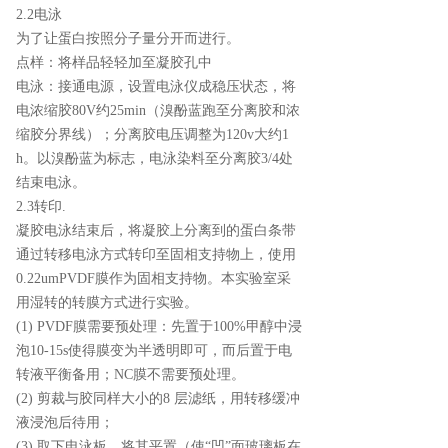
2.2电泳
为了让蛋白按照分子量分开而进行。
点样：将样品轻轻加至凝胶孔中
电泳：接通电源，设置电泳仪成稳压状态，将
电浓缩胶80V约25min（溴酚蓝跑至分离胶和浓
缩胶分界线）；分离胶电压调整为120v大约1
h。以溴酚蓝为标志，电泳染料至分离胶3/4处
结束电泳。
2.3转印.
凝胶电泳结束后，将凝胶上分离到的蛋白条带
通过转移电泳方式转印至固相支持物上，使用
0.22umPVDF膜作为固相支持物。本实验室采
用湿转的转膜方式进行实验。
(1) PVDF膜需要预处理：先置于100%甲醇中浸
泡10-15s使得膜变为半透明即可，而后置于电
转液平衡备用；NC膜不需要预处理。
(2) 剪裁与胶同样大小的8 层滤纸，用转移缓冲
液浸泡后待用；
(3) 取下电泳板，将其平置（使“凹”面玻璃板在