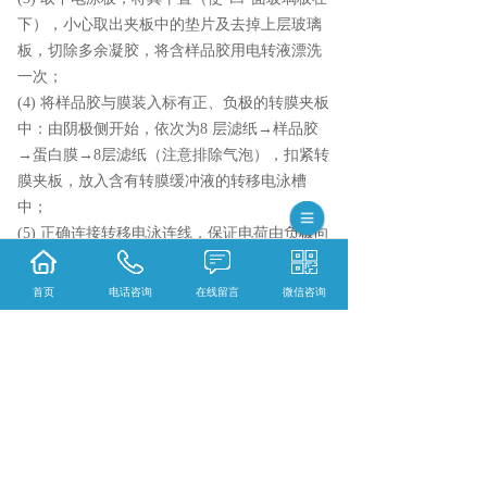
下），小心取出夹板中的垫片及去掉上层玻璃
板，切除多余凝胶，将含样品胶用电转液漂洗
一次；
(4) 将样品胶与膜装入标有正、负极的转膜夹板
中：由阴极侧开始，依次为8 层滤纸→样品胶
→蛋白膜→8层滤纸（注意排除气泡），扣紧转
膜夹板，放入含有转膜缓冲液的转移电泳槽
中；
(5) 正确连接转移电泳连线，保证电荷由负极向
正极流动。
(6) 400mA转印1h，注意保持转印槽处于较低温
首页
电话咨询
在线留言
微信咨询
度下，可使用冰块包裹转印装置。
三 封闭
3.1 一般使用TBST配制的5%脱脂奶粉室温下摇
动1h进行封闭
3 .2封闭完成后使用TBST在摇床上洗膜三次，
每次10min
四 抗体孵育