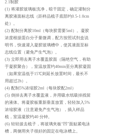
2.1制胶
(1) 将灌胶玻璃板洗净，晾干固定，确定灌制分
离胶液面标志线（距样品梳子底部约0.5-1.0cm
处）。
(2) 配制分离胶10ml（每块胶需要5ml）。凝胶
浓度根据蛋白分子量微调，配方按照试剂盒说
明书，快速灌入凝胶玻璃槽中，使其液面至标
志线位置（避免产生气泡）。
(3) 立即用去离子水覆盖胶面（隔绝空气，有助
于凝胶聚合），室温放置约40min至分离胶凝固
（如果室温低于15℃则延长放置时间，最长不
用超过2h）。
(4) 配制5%浓缩胶2ml（每块胶配2ml）
(5) 倒掉去离子水覆盖液，并用吸水纸吸掉残留
的液体。将凝胶板重新垂直放置，轻轻加入5%
浓缩胶液（注意避免产生气泡），插入样品
梳，室温凝胶约40 分钟。
(6) 轻轻拔去梳子，将玻璃夹板“凹”面贴紧电泳
槽，两侧用夹子很好的固定在电泳槽上。