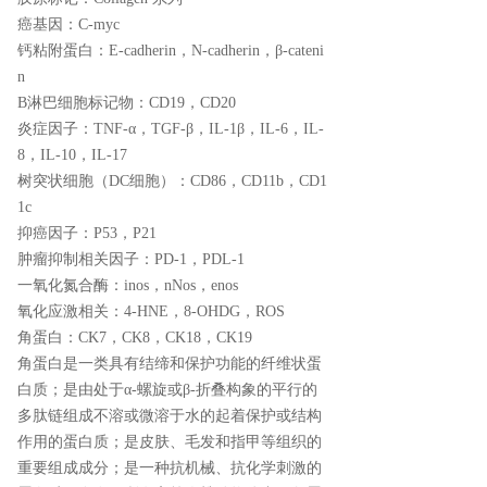
癌基因：
C-myc
钙粘附蛋白：
E-cadherin，N-cadherin，β-cateni
n
B淋巴细胞标记物：
CD19，CD20
炎症因子：
TNF-α，TGF-β，IL-1β，IL-6，IL-
8，IL-10，IL-17
树突状细胞（DC细胞）：
CD86，CD11b，CD1
1c
抑癌因子：
P53，P21
肿瘤抑制相关因子：
PD-1，PDL-1
一氧化氮合酶：
inos，nNos，enos
氧化应激相关：
4-HNE，8-OHDG，ROS
角蛋白：
CK7，CK8，CK18，CK19
角蛋白是一类具有结缔和保护功能的纤维状蛋
白质；是由处于α-螺旋或β-折叠构象的平行的
多肽链组成不溶或微溶于水的起着保护或结构
作用的蛋白质；是皮肤、毛发和指甲等组织的
重要组成成分；是一种抗机械、抗化学刺激的