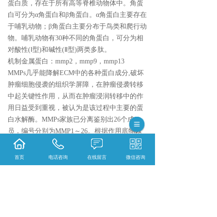
蛋白质，存在于所有高等脊椎动物体中。角蛋
白可分为α角蛋白和β角蛋白。α角蛋白主要存在
于哺乳动物；β角蛋白主要分布于鸟类和爬行动
物。哺乳动物有30种不同的角蛋白，可分为相
对酸性(Ⅰ型)和碱性(Ⅱ型)两类多肽。
机制金属蛋白：
mmp2，mmp9，mmp13
MMPs几乎能降解ECM中的各种蛋白成分,破坏
肿瘤细胞侵袭的组织学屏障，在肿瘤侵袭转移
中起关键性作用，从而在肿瘤浸润转移中的作
用日益受到重视，被认为是该过程中主要的蛋
白水解酶。MMPs家族已分离鉴别出26个成
员，编号分别为MMP1～26。根据作用底物以
及片断同源性，将MMPs分为6类，为胶原酶、
明胶酶、基质降解素、基质溶解素、furin活化
首页
电话咨询
在线留言
微信咨询
的MMP和其他分泌型MMP。
骨头常见指标：
RUNX2，OCN，RANKL，BM
P2，OPG，OPN