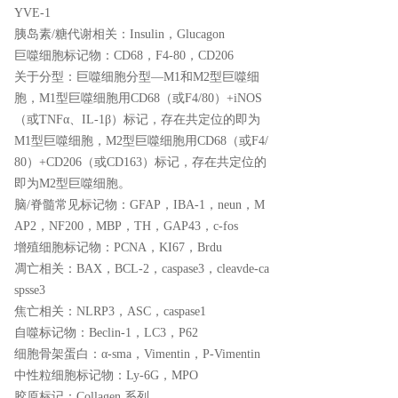
YVE-1
胰岛素/糖代谢相关：
Insulin，Glucagon
巨噬细胞标记物：
CD68，F4-80，CD206
关于分型
：巨噬细胞分型—M1和M2型巨噬细
胞，M1型巨噬细胞用CD68（或F4/80）+iNOS
（或TNFα、IL-1β）标记，存在共定位的即为
M1型巨噬细胞，M2型巨噬细胞用CD68（或F4/
80）+CD206（或CD163）标记，存在共定位的
即为M2型巨噬细胞。
脑/脊髓常见标记物
：GFAP，IBA-1，neun，M
AP2，NF200，MBP，TH，GAP43，c-fos
增殖细胞标记物：
PCNA，KI67，Brdu
凋亡相关
：BAX，BCL-2，caspase3，cleavde-ca
spsse3
焦亡相关
：NLRP3，ASC，caspase1
自噬标记物
：Beclin-1，LC3，P62
细胞骨架蛋白
：α-sma，Vimentin，P-Vimentin
中性粒细胞标记物：
Ly-6G，MPO
胶原标记
：Collagen 系列