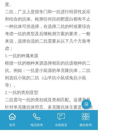
度。
二抗，广义上是指专门和一抗进行特异性反应
和结合的抗体。检测任何目的靶蛋白都有不止
一种抗体可供选择，在选择二抗的时候要综合
考虑一抗的类型及后继检测方案的要求，一般
来说，选择合适的二抗需要从以下几个方面考
虑：
1.一抗的种属来源
根据一抗的物种来源选择相应的抗该物种的二
抗。例如：一抗是小鼠源的单克隆抗体，二抗
则选抗小鼠的二抗（山羊抗小鼠或兔抗小鼠
等）。
2.一抗的类别亚型
二抗需与一抗的类别或亚类相匹配。这通常是
针对单克隆抗体而言。多克隆抗体主要是IgG类
免疫球蛋白，因此相应的二抗就是抗IgG抗体。
单克隆抗体的类别及亚型通常会在产品说明书
首页
电话咨询
在线留言
微信咨询
中有描述，如果一抗是小鼠IgM，那么相应的
二抗就应当是抗IgM。如果单克隆一抗是小鼠Ig