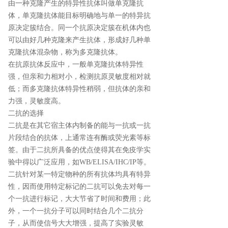
由一种克隆产生的特异性抗体叫做单克隆抗
体，单克隆抗体能目标明确地与单一的特异抗
原决定簇结合。同一个抗原决定簇在机体内也
可以由好几种克隆来产生抗体，形成好几种单
克隆抗体混杂物，称为多克隆抗体。
在抗原抗体反应中，一般单克隆抗体特异性
强，但亲和力相对小，检测抗原灵敏度相对就
低；而多克隆抗体特异性稍弱，但抗体的亲和
力强，灵敏度高。
二抗的选择
二抗是在其它宿主体内制备的能与一抗或一抗
片段结合的抗体，上通常连有酶或荧光素等标
签。由于二抗所具备的优点使得其在免疫学实
验中得以广泛应用，如WB/ELISA/IHC/IP等。
二抗针对某一特定物种的所有抗体均具有特异
性，因而使用特定标记的二抗可以免去对每一
个一抗进行标记，大大节省了时间和费用；此
外，一个一抗分子可以同时结合几个二抗分
子，从而使信号大大增强，提高了实验灵敏