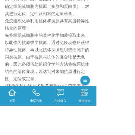
确定组织或细胞内抗原（多肽和蛋白质），对
其进行定位、定性及相对的定量检查。
免疫组织化学利用抗体和抗原具有高度特异性
结合的原理：
先将组织或细胞中的某种化学物质提取出来，
以此作为抗原或半抗原，通过免疫动物后获得
特异性抗体，再以此抗体探测组织或细胞中的
同类抗原。由于抗原与抗体的复合物是无色
的，因此必须借助组织化学的方法将抗原抗体
结合的部位显现，以达到对未知抗原进行定
性、定位或定量。
{陕西依科生物技术服务有限公司}口碑怎么
样？{黑龙江全景数字扫描}哪里好？{黑龙江荧
光扫描}找哪家？陕西依科生物技术服务有限公
首页
电话咨询
在线留言
微信咨询
司专业从事{生物科研试剂的研发、销售及相关
技术服务}
相关标签：
免疫组化
,
病理技术服务
,
免疫组化价