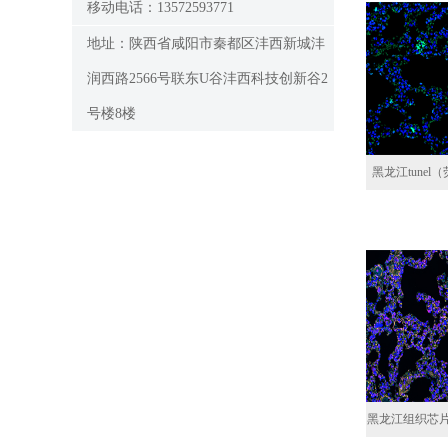
移动电话：13572593771
地址：陕西省咸阳市秦都区沣西新城沣
润西路2566号联东U谷沣西科技创新谷2
号楼8楼
黑龙江tune
黑龙江组织芯