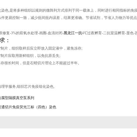
染色,是将多种组织以规则的微阵列方式排列于同一载体上，同时进行相同指标的免疫组
条件更易控制一致，减少批间批内误差，结果更准确。节省试剂，节省人力物力等优点
原修复-3%的双氧水处理-画圈-血清封闭-
黑龙江一抗
4℃过夜孵育-二抗室温孵育-显色
求：
片
制片，组织取样后应立即放入固定液中，避免冻存;
片
制片应取用新鲜组织，以免抗原丢失;
以保存很长时间，但是石蜡切片理论上不能超过半年。
病理学服务
,
组织芯片免疫组化染色
,
防腐型隔膜真空泵系列
普通切片免疫荧光三标（四色）染色