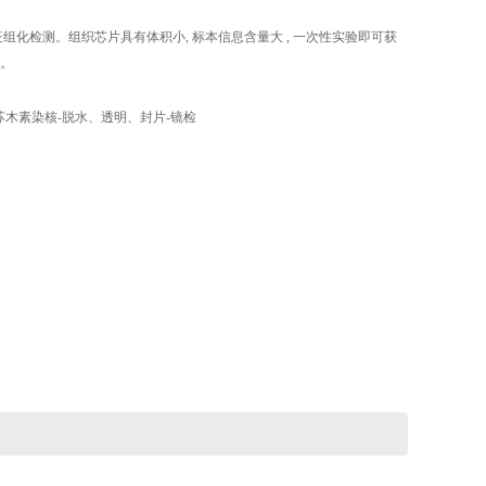
化检测。组织芯片具有体积小, 标本信息含量大 , 一次性实验即可获
。
-苏木素染核-脱水、透明、封片-镜检