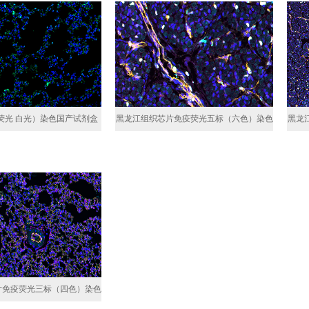
l（荧光 白光）染色国产试剂盒
黑龙江组织芯片免疫荧光五标（六色）染色
黑龙
片免疫荧光三标（四色）染色