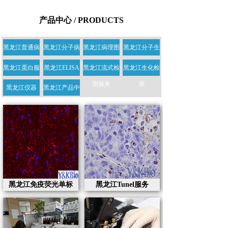
产品中心 / PRODUCTS
黑龙江普通病
黑龙江分子病
黑龙江病理图
黑龙江分子生
理学服务
理学服务
像服务
物学服务
黑龙江蛋白服
黑龙江ELISA
黑龙江流式检
黑龙江生化检
务
KIT服务
测服务
测
黑龙江仪器
黑龙江产品中
心
黑龙江免疫荧光单标
黑龙江Tunel服务