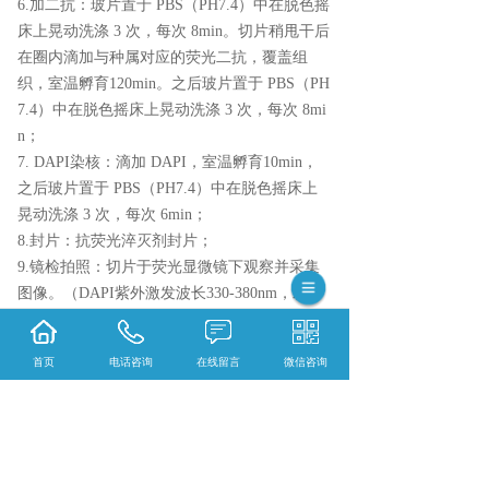
6.加二抗：玻片置于 PBS（PH7.4）中在脱色摇
床上晃动洗涤 3 次，每次 8min。切片稍甩干后
在圈内滴加与种属对应的荧光二抗，覆盖组
织，室温孵育120min。之后玻片置于 PBS（PH
7.4）中在脱色摇床上晃动洗涤 3 次，每次 8mi
n；
7. DAPI染核：滴加 DAPI，室温孵育10min，
之后玻片置于 PBS（PH7.4）中在脱色摇床上
晃动洗涤 3 次，每次 6min；
8.封片：抗荧光淬灭剂封片；
9.镜检拍照：切片于荧光显微镜下观察并采集
图像。（DAPI紫外激发波长330-380nm，发射
波长420nm，发蓝光；FITC激发波长465-495n
m，发射波长515-555 nm，发绿光；CY3激发波
首页
电话咨询
在线留言
微信咨询
长510-560，发射波长590nm，发红光）。
染色结果判读：DAPI染出来的细胞核在紫外的
激发下为蓝色，阳性表达为相应荧光素标记的
红光或者绿光。