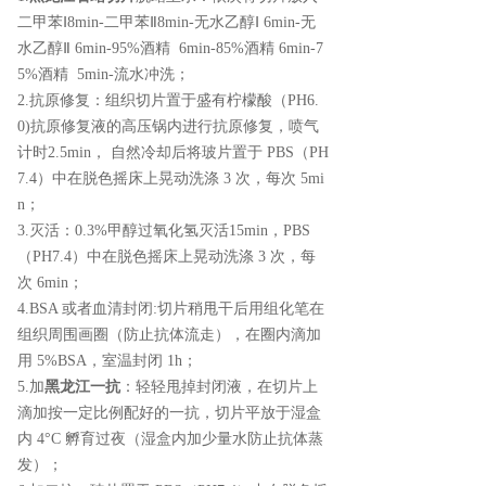
二甲苯Ⅰ8min-二甲苯Ⅱ8min-无水乙醇Ⅰ 6min-无
水乙醇Ⅱ 6min-95%酒精 6min-85%酒精 6min-7
5%酒精 5min-流水冲洗；
2.抗原修复：组织切片置于盛有柠檬酸（PH6.
0)抗原修复液的高压锅内进行抗原修复，喷气
计时2.5min， 自然冷却后将玻片置于 PBS（PH
7.4）中在脱色摇床上晃动洗涤 3 次，每次 5mi
n；
3.灭活：0.3%甲醇过氧化氢灭活15min，PBS
（PH7.4）中在脱色摇床上晃动洗涤 3 次，每
次 6min；
4.BSA 或者血清封闭:切片稍甩干后用组化笔在
组织周围画圈（防止抗体流走），在圈内滴加
用 5%BSA，室温封闭 1h；
5.加
黑龙江一抗
：轻轻甩掉封闭液，在切片上
滴加按一定比例配好的一抗，切片平放于湿盒
内 4°C 孵育过夜（湿盒内加少量水防止抗体蒸
发）；