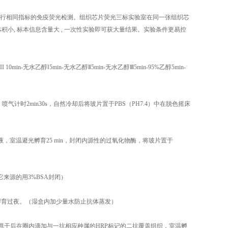
行相同指标的免疫荧光检测。组织芯片荧光三标实验室在同一张组织芯
小, 标本信息含量大 , 一次性实验即可获大量结果。实验条件更易控
min-无水乙醇Ⅰ5min-无水乙醇Ⅱ5min-无水乙醇Ⅲ5min-95%乙醇5min-
计时2min30s，自然冷却后将玻片置于PBS（PH7.4）中在脱色摇床
，室温避光孵育25 min，封闭内源性的过氧化物酶，将玻片置于
它来源的用3%BSA封闭）
C孵育过夜。（湿盒内加少量水防止抗体蒸发）
切片稍甩干后在圈内滴加与一抗相应种属的HRP标记的二抗覆盖组织，室温孵