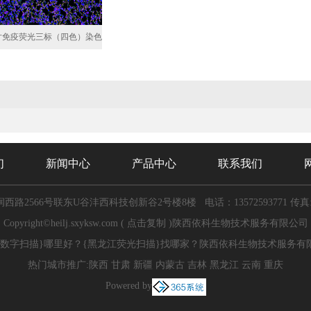
片免疫荧光三标（四色）染色
们
新闻中心
产品中心
联系我们
西路2566号联东U谷沣西科技创新谷2号楼8楼
电话：13572593771
传真:
Copyright©
heilj.sxyksw.com
(
点击复制
)陕西依科生物技术服务有限公司
景数字扫描}哪里好？{黑龙江荧光扫描}找哪家？陕西依科生物技术服务有
热门城市推广:
陕西
甘肃
新疆
内蒙古
吉林
黑龙江
云南
重庆
Powered by