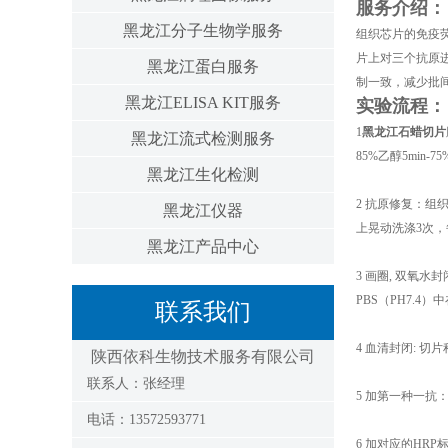
服务介绍：
黑龙江分子生物学服务
组织芯片的免疫
片上对三个抗原进
黑龙江蛋白服务
制一致，减少批
黑龙江ELISA KIT服务
实验流程：
1
黑龙江石蜡切片
黑龙江流式检测服务
85%乙醇5min-7
黑龙江生化检测
2 抗原修复：组
黑龙江仪器
上晃动洗涤3次，
黑龙江产品中心
3 画圈, 双氧
PBS（PH7.4
联系我们
4 血清封闭: 切
陕西依科生物技术服务有限公司
联系人：张经理
5 加第一种一抗
电话：13572593771
6 加对应的HR