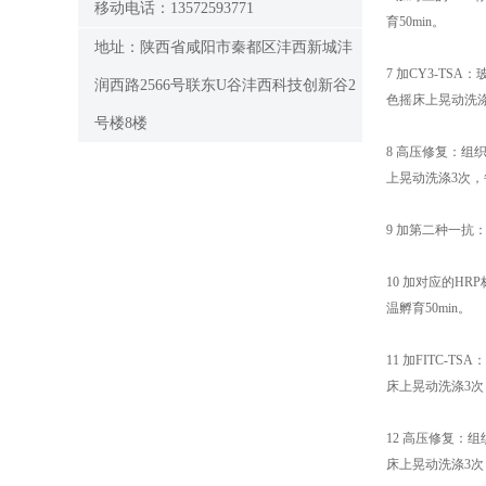
移动电话：13572593771
育50min。
地址：陕西省咸阳市秦都区沣西新城沣
7 加CY3-TS
润西路2566号联东U谷沣西科技创新谷2
色摇床上晃动洗涤
号楼8楼
8 高压修复：组
上晃动洗涤3次，
9 加第二种一抗
10 加对应的H
温孵育50min。
11 加FITC-
床上晃动洗涤3次，
12 高压修复：
床上晃动洗涤3次