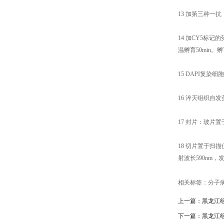
13 加第三种一
14 加CY5标
温孵育50min。
15 DAPI复染
16 淬灭组织自发
17 封片：玻片
18 切片置于扫描仪
射波长590nm，
相关标签：
分子
上一篇：
黑龙江
下一篇：
黑龙江