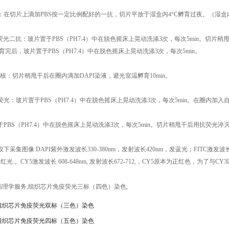
抗：在切片上滴加PBS按一定比例配好的一抗，切片平放于湿盒内4°C孵育过夜。（湿
记的荧光二抗：玻片置于PBS（PH7.4）中在脱色摇床上晃动洗涤3次，每次5min。
孵育完后，玻片置于PBS（PH7.4）中在脱色摇床上晃动洗涤3次，每次5min。
细胞核：切片稍甩干后在圈内滴加DAPI染液，避光室温孵育10min。
荧光：玻片置于PBS（PH7.4）中在脱色摇床上晃动洗涤3次，每次5min。在圈内加入自发
置于PBS（PH7.4）中在脱色摇床上晃动洗涤3次，每次5min。切片稍甩干后用抗荧光
下采集图像:DAPI紫外激发波长330-380nm，发射波长420nm，发蓝光；FITC激发波长46
发红光.。CY5激发波长 608-648nm, 发射波长672-712,，CY5原本为正红色，为了
病理学服务
,
组织芯片免疫荧光三标（四色）染色
,
组织芯片免疫荧光双标（三色）染色
组织芯片免疫荧光四标（五色）染色