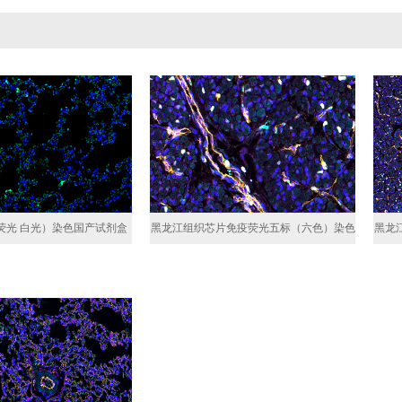
l（荧光 白光）染色国产试剂盒
黑龙江组织芯片免疫荧光五标（六色）染色
黑龙