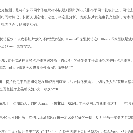
荧光检测，是将许多不同个体组织标本以规则微阵列方式排布于同一载玻片上，同时进
行同时标记，从而实现定性，定位，半定量分析。 组织芯片的免疫荧光检测，标本体积
间批内误差，结果更准确。
脱蜡至水：依次将切片放入环保型脱蜡液I 10min-环保型脱蜡液II 10min-环保型脱蜡液III 10
5%乙醇5min-蒸馏水洗。
织切片置于盛满柠檬酸抗原修复缓冲液（PH6.0）的修复盒中于高压锅内进行抗原修复。喷气
每次5min。(修复液和修复条件根据组织来确定）
水封闭：切片稍甩干后用组化笔在组织周围画圈（防止抗体流走），切片放入3%双氧水溶液
）中在脱色摇床上晃动洗涤3次，每次5min
片稍甩干，滴加BSA，封闭30min。（
黑龙江一抗
是山羊来源用10%兔血清封闭，一抗其
：轻轻甩掉封闭液，在切片上滴加PBS按一定比例配好的一抗，切片平放于湿盒内4°
P标记的二抗：玻片置于PBS（PH7.4）中在脱色摇床上晃动洗涤3次，每次5min。