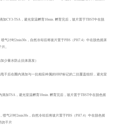
加CY3-TSA，避光室温孵育10min. 孵育完后，玻片置于TBST中在脱
计时2min30s，自然冷却后将玻片置于PBS（PH7.4）中在脱色摇床
干片。
内加少量水防止抗体蒸发）
。切片稍甩干后在圈内滴加与一抗相应种属的HRP标记的二抗覆盖组织，避光室
圈内滴加TSA，避光室温孵育10min. 孵育完后，玻片置于TBST中在脱色摇
气计时2min30s，自然冷却后将玻片置于PBS（PH7.4）中在脱色摇
切勿干片