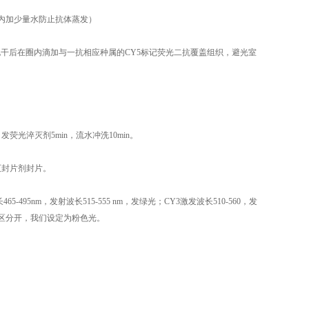
盒内加少量水防止抗体蒸发）
切片稍甩干后在圈内滴加与一抗相应种属的CY5标记荧光二抗覆盖组织，避光室
荧光淬灭剂5min，流水冲洗10min。
淬灭封片剂封片。
5-495nm，发射波长515-555 nm，发绿光；CY3激发波长510-560，发
与CY3区分开，我们设定为粉色光。