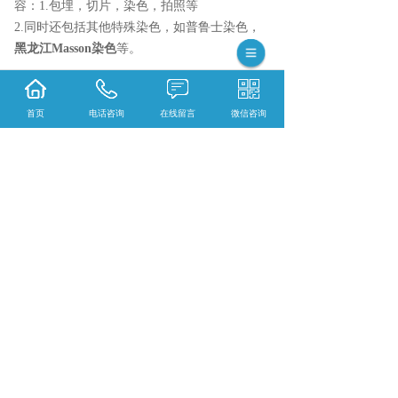
容：1.包埋，切片，染色，拍照等
2.同时还包括其他特殊染色，如普鲁士染色，
黑龙江Masson染色
等。
{陕西依科生物技术服务有限公司}口碑怎么
样？{黑龙江全景数字扫描}哪里好？{黑龙江荧
首页
电话咨询
在线留言
微信咨询
光扫描}找哪家？陕西依科生物技术服务有限公
司专业从事{生物科研试剂的研发、销售及相关
技术服务}
相关标签：
病理技术服务
,
HE染色
,
石蜡包埋 病
理数字扫描
,
荧光全景扫描
,
HE病理片子全景扫
描
,
上一条：
黑龙江HE病理片子全景扫描介绍病理
切片检查需要多久
下一条：
荧光扫描仪工作原理