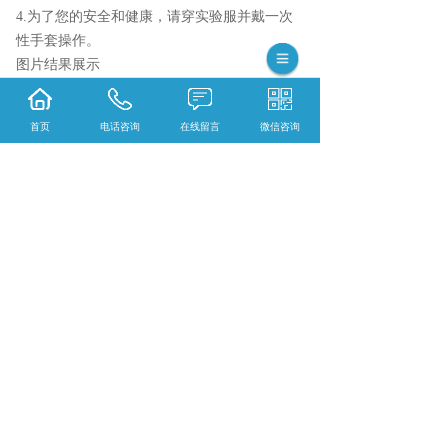
4.为了您的安全和健康，请穿实验服并戴一次
性手套操作。
图片结果展示
首页
电话咨询
在线留言
微信咨询
{陕西依科生物技术服务有限公司}口碑怎么
样？{黑龙江全景数字扫描}哪里好？{黑龙江荧