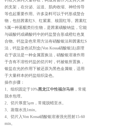
钙在人体内大量存在，构成骨骼作为支持人体
的支架，在分泌、运送、肌肉收缩、神经传导
等也起重要作用。许多染料可以于钙形成螯合
物，包括茜素红S、红紫素、核固红等。茜素红
S属一种蒽醌类衍生物，是茜素磺酸钠盐，它能
与碳酸钙或磷酸钙中的钙盐螯合形成橙红色复
合物。钙盐染色常用方法有硝酸银法和茜素红S
法，钙盐染色试剂盒(Von Kossa硝酸银法)原理
在于该法是一种金属置换法，硝酸银溶液作用
于含有不溶性钙盐的切片时，钙被银所置换，
银盐在光的作用下被还原为黑色金属银，适用
于大量样本的钙盐组织染色。
操作步骤：
1、组织固定于10%
黑龙江中性福尔马林
，常规
脱水包埋。
2、切片厚度5μm，常规脱蜡至水。
3、蒸馏水洗1min。
4、切片入Von Kossa硝酸银溶液强光照射15-60
min。