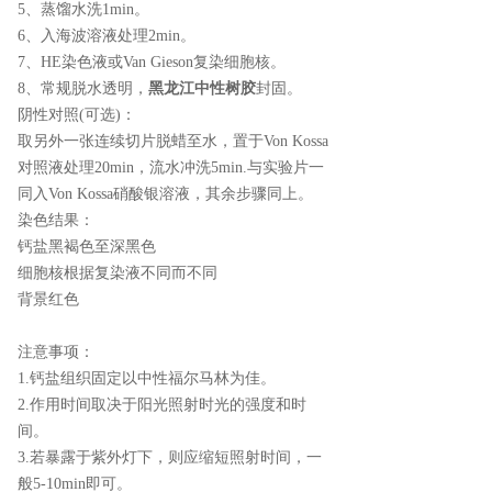
5、蒸馏水洗1min。
6、入海波溶液处理2min。
7、HE染色液或Van Gieson复染细胞核。
8、常规脱水透明，
黑龙江中性树胶
封固。
阴性对照(可选)：
取另外一张连续切片脱蜡至水，置于Von Kossa
对照液处理20min，流水冲洗5min.与实验片一
同入Von Kossa硝酸银溶液，其余步骤同上。
染色结果：
钙盐黑褐色至深黑色
细胞核根据复染液不同而不同
背景红色
注意事项：
1.钙盐组织固定以中性福尔马林为佳。
2.作用时间取决于阳光照射时光的强度和时
间。
3.若暴露于紫外灯下，则应缩短照射时间，一
般5-10min即可。