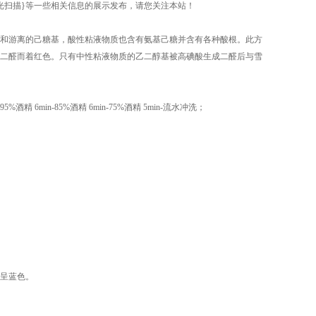
白光扫描}等一些相关信息的展示发布，请您关注本站！
和游离的己糖基，酸性粘液物质也含有氨基己糖并含有各种酸根。此方
二醛而着红色。只有中性粘液物质的乙二醇基被高碘酸生成二醛后与雪
%酒精 6min-85%酒精 6min-75%酒精 5min-流水冲洗；
呈蓝色。