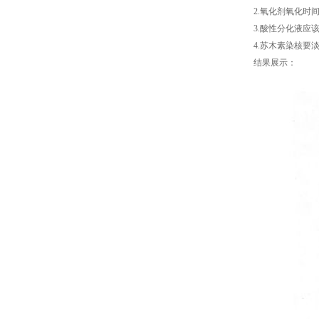
2.氧化剂氧化时间
3.酸性分化液
4.苏木素染核要
结果展示：