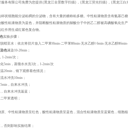
术服务有限公司免费为您提供
{黑龙江全景数字扫描}
，{黑龙江荧光扫描}，{黑龙江
的杯状细胞能分泌粘稠的分泌物，含有大量的糖称粘多糖。中性粘液物质含有氨基己糖
染酸性粘液物质为蓝色，并阻断酸性粘液物质的羧酸分子中的乙二醇被高碘酸氧化生产
品红作用生成红紫色复合物。
染色
实验步骤：
片
脱蜡至水：依次将切片放入二甲苯Ⅰ8min-二甲苯Ⅱ8min-无水乙醇Ⅰ 6min-无水乙醇Ⅱ6min-95
蓝染色
液染10-20min；
1-2min/次；
5min，蒸馏水水洗3次，1-2min/次
温20min，镜下观察着色情况；
流水冲洗10min；
5min，自来水冲洗；
化，自来水冲洗返蓝；
，二甲苯透明；
。
糖原、中性粘液物质呈红色，酸性粘液物质呈蓝色，混合性粘液物质呈蓝紫色，细胞核
底，否则影响实验结果；