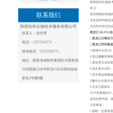
陕西依科生物技
简 介：
联系我们
某些细胞如胃肠
法先染阿利新蓝
陕西依科生物技术服务有限公司
夫试剂中的无色
黑龙江AB-PAS
联系人：张经理
1.
黑龙江石蜡切
电话：13572593771
2.
黑龙江阿利新
3.蒸馏水水洗3次，
移动电话：13572593771
4.加过碘酸溶液氧化
地址：陕西省咸阳市秦都区沣西新城
5.滴加雪夫试剂室
6.倾去雪夫试剂，
沣润西路2566号联东U谷沣西科技创
7.苏木素染细胞核
新谷2号楼8楼
8.酸性分化液分
9.无水乙醇脱水
10.中性树脂封片
染色结果判读：
注意事项：
1.脱蜡一定要彻