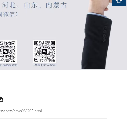
色
ksw.com/news939265.html