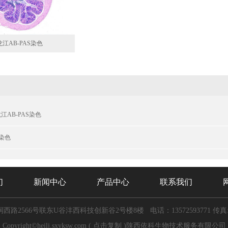
江AB-PAS染色
AB-PAS染色
S染色
们
新闻中心
产品中心
联系我们
西路2566号联东U谷沣西科技创新谷2号楼8楼
电话：13572593771
传真:
Copyright©
heilj.sxyksw.com
(
点击复制
)陕西依科生物技术服务有限公司