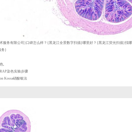
术服务有限公司}口碑怎么样？{黑龙江全景数字扫描}哪里好？{黑龙江荧光扫描}找
务}
染色
,
RAP染色实验步骤
n Kossa硝酸银法