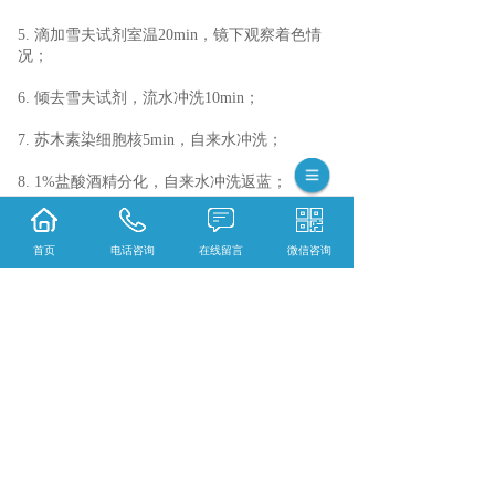
5. 滴加雪夫试剂室温20min，镜下观察着色情
况；
6. 倾去雪夫试剂，流水冲洗10min；
7. 苏木素染细胞核5min，自来水冲洗；
8. 1%盐酸酒精分化，自来水冲洗返蓝；
9. 无水乙醇脱水，二甲苯透明；
首页
电话咨询
在线留言
微信咨询
10. 中性树脂封片。
四、结果判读：
糖原、中性粘液物质呈红色，
酸性粘液物质呈蓝色，混合性粘液物质呈蓝紫
色，细胞核呈蓝色。
相关标签：
病理技术服务
,
HE染色
,
石蜡包埋 病
理数字扫描
,
荧光全景扫描
,
HE病理片子全景扫
描
,