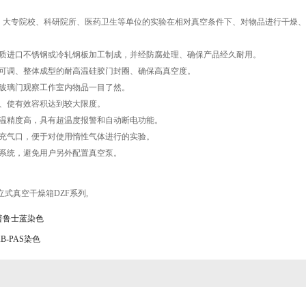
、大专院校、科研院所、医药卫生等单位的实验在相对真空条件下、对物品进行干燥、
优质进口不锈钢或冷轧钢板加工制成，并经防腐处理、确保产品经久耐用。
紧可调、整体成型的耐高温硅胶门封圈、确保高真空度。
层玻璃门观察工作室内物品一目了然。
室、使有效容积达到较大限度。
控温精度高，具有超温度报警和自动断电功能。
体充气口，便于对使用惰性气体进行的实验。
放系统，避免用户另外配置真空泵。
立式真空干燥箱DZF系列
,
普鲁士蓝染色
B-PAS染色