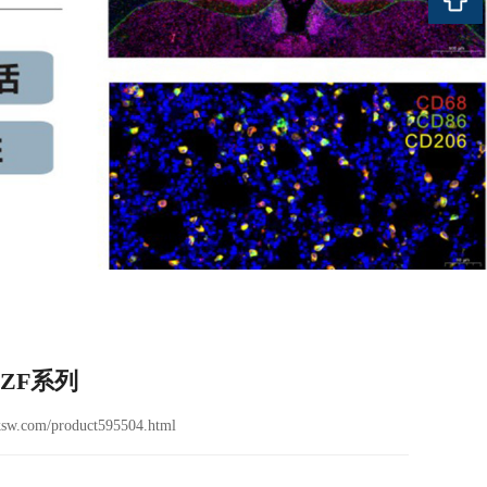
ZF系列
sw.com/product595504.html