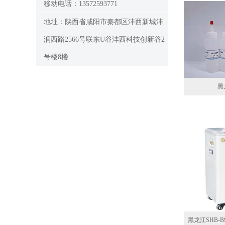
移动电话：13572593771
地址：陕西省咸阳市秦都区沣西新城沣
润西路2566号联东U谷沣西科技创新谷2
号楼8楼
黑
黑龙江SHB-