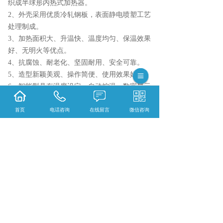
织成半球形内热式加热器。
2、外壳采用优质冷轧钢板，表面静电喷塑工艺
处理制成。
3、加热面积大、升温快、温度均匀、保温效果
好、无明火等优点。
4、抗腐蚀、耐老化、坚固耐用、安全可靠。
5、造型新颖美观、操作简便、使用效果好。
6、智能型具有温度设定、自动控温、数字显示
温度等优点。
7、加热方式：调温型(电子调温)
首页
电话咨询
在线留言
微信咨询
相关标签：
仪器
,
调温联式电热套四联
,
上一条：
黑龙江调温联式电热套二联
下一条：
黑龙江调温联式电热套六联
365系统