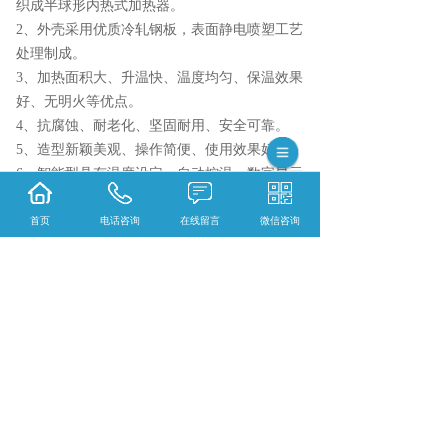
织成半球形内热式加热器。
2、外壳采用优质冷轧钢板，表面静电喷塑工艺
处理制成。
3、加热面积大、升温快、温度均匀、保温效果
好、无明火等优点。
4、抗腐蚀、耐老化、坚固耐用、安全可靠。
5、造型新颖美观、操作简便、使用效果好。
6、智能型具有温度设定、自动控温、数字显示
温度等优点。
7、加热方式：智能仪表控温
首页
电话咨询
在线留言
微信咨询
相关标签：
仪器
,
智能联式电热套二联
,
上一条：
黑龙江调温联式电热套六联
下一条：
黑龙江智能联式电热套四联
365系统