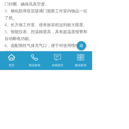
门封圈、确保高真空度。
3、钢化防弹双层玻璃门观察工作室内物品一目
了然。
4、长方体工作室、使有效容积达到较大限度。
5、智能仪表、控温精度高，具有超温度报警和
自动断电功能。
6、选配惰性气体充气口，便于对使用惰性气体
进行的实验。
7、自带真空抽放系统，避免用户另外配置真空
首页
电话咨询
在线留言
微信咨询
泵。
相关标签：
仪器
,
立式真空干燥箱
,
上一条：
黑龙江瑞士肠卷石蜡包埋
下一条：
黑龙江70%FAA固定液
365系统