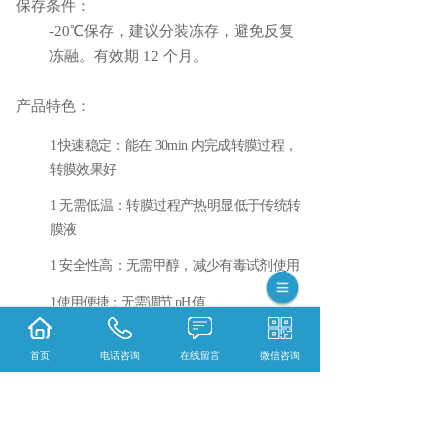
保存条件：
-20℃保存，建议分装冻存，避免反复
冻融。有效期 12 个月。
产品特色：
1
快速稳定：能在
30min 内完成转膜过程，
转膜效果好
1
无需低温：转膜过程产热明显低于传统转
膜
液
1
安全性高：无需甲醇，减少有毒试剂使
用
1
使用便捷：无需调节
pH 值
1
适用性广：
适合手工配制的
Tris-Gly 和 He
首页
电话咨询
在线留言
微信咨询
pes 等缓冲系统的 SDS-PAG
E
凝胶的转
膜，
也适合
Tris
-
Gly
、
Hepes 和 Bis-T
ris 系统等预制胶的转膜
相关标签：
快速转膜液（20×）
,