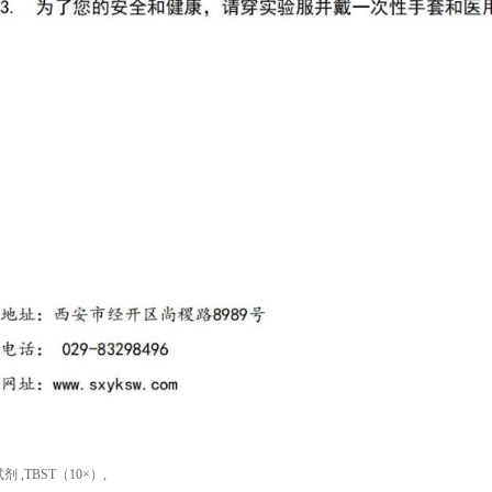
试剂
,
TBST（10×）
,