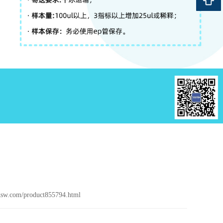
）
sw.com/product855794.html