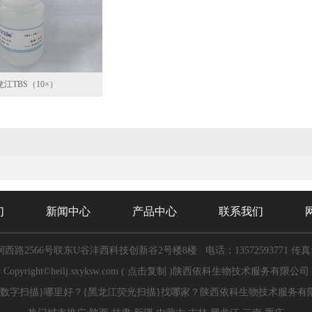
龙江TBS（10×）
们
新闻中心
产品中心
联系我们
西路2566号联东U谷沣西科技创新谷2号楼8楼
电话：13572593771
传真:
Copyright©
heilj.sxyksw.com
(
点击复制
)陕西依科生物技术服务有限公司
景数字扫描}哪里好？{黑龙江荧光扫描}找哪家？陕西依科生物技术服务有