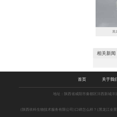
黑
相关新闻
首页
关于我
地址：陕西省咸阳市秦都区沣西新城沣润
{陕西依科生物技术服务有限公司}口碑怎么样？{黑龙江全