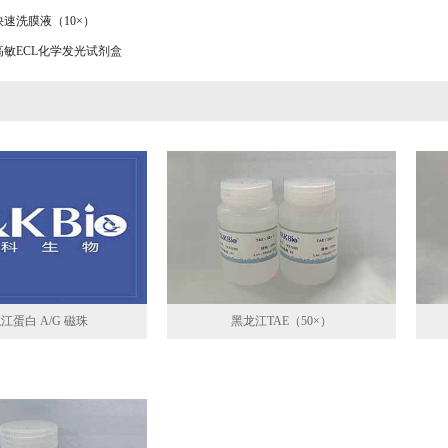
速洗膜液（10×）
高敏ECL化学发光试剂盒
江蛋白 A/G 磁珠
黑龙江TAE（50×）