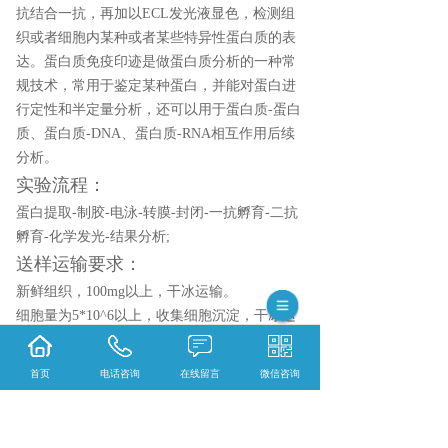
抗结合一抗，再加以ECL发光液显色，检测组
织或者细胞内某种或者某些特异性蛋白质的表
达。蛋白质免疫印迹是做蛋白质分析的一种常
规技术，常用于鉴定某种蛋白，并能对蛋白进
行定性和半定量分析，还可以用于蛋白质-蛋白
质、蛋白质-DNA、蛋白质-RNA相互作用后续
分析。
实验流程：
蛋白提取-制胶-电泳-转膜-封闭-一抗孵育-二抗
孵育-化学发光-结果分析;
送样运输要求：
新鲜组织，100mg以上，干冰运输。
细胞量为5*10^6以上，收集细胞沉淀，干冰运
输。
首页
电话咨询
在线留言
微信咨询
相关标签：
蛋白服务
,
WB检测服务（核蛋白
,
线
粒体蛋白
,
膜蛋白）
,