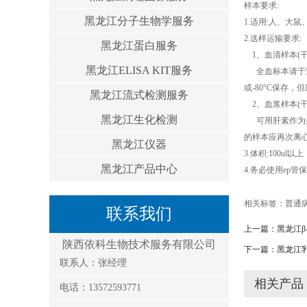
样本要求:
黑龙江分子生物学服务
1.适用:人、大
2.送样运输要求:
黑龙江蛋白服务
1、血清样本(干
黑龙江ELISA KIT服务
全血标本请于室温放
或-80°C保存
黑龙江流式检测服务
2、血浆样本(干
黑龙江生化检测
可用肝素作为抗凝剂
的样本应再次离
黑龙江仪器
3.体积:100ul
黑龙江产品中心
4.务必使用ep管
相关标签：
普通
联系我们
上一篇：
黑龙江β-
陕西依科生物技术服务有限公司
下一篇：
黑龙江乳酸
联系人：张经理
相关产品
电话：13572593771