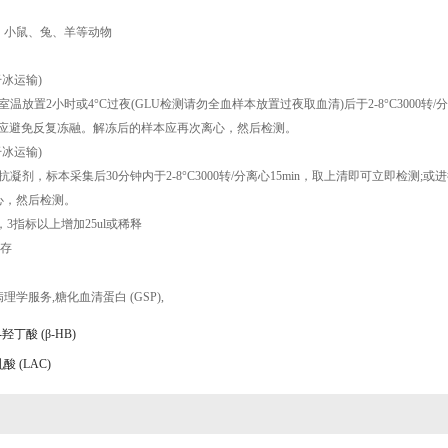
鼠、小鼠、兔、羊等动物
冰运输)
置2小时或4°C过夜(GLU检测请勿全血样本放置过夜取血清)后于2-8°C3000转/分
，但应避免反复冻融。解冻后的样本应再次离心，然后检测。
冰运输)
，标本采集后30分钟内于2-8°C3000转/分离心15min，取上清即可立即检测;或
心，然后检测。
以上，3指标以上增加25ul或稀释
保存
病理学服务
,
糖化血清蛋白 (GSP)
,
羟丁酸 (β-HB)
 (LAC)