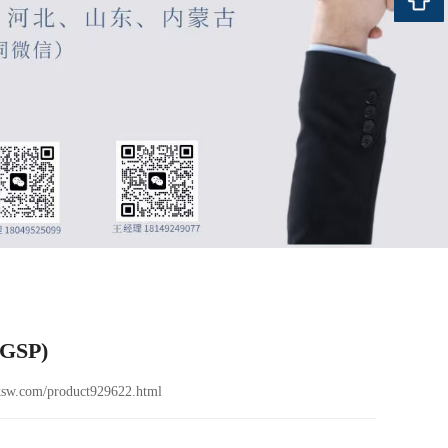
SP)
sw.com/product929622.html