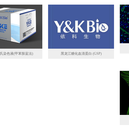
氏染色液(甲苯胺蓝法)
黑龙江糖化血清蛋白 (GSP)