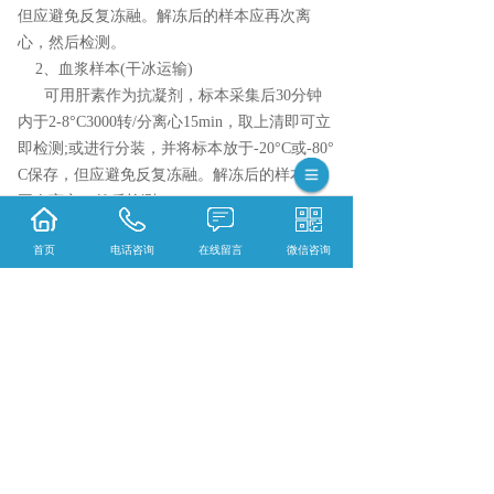
但应避免反复冻融。解冻后的样本应再次离
心，然后检测。
2、血浆样本(干冰运输)
可用肝素作为抗凝剂，标本采集后30分钟
内于2-8°C3000转/分离心15min，取上清即可立
即检测;或进行分装，并将标本放于-20°C或-80°
C保存，但应避免反复冻融。解冻后的样本应
再次离心，然后检测。
3.体积:100ul以上，3指标以上增加25ul或稀释
首页
电话咨询
在线留言
微信咨询
4.务必使用ep管保存
相关标签：
生化检测
,
甘油三酯 (TG)
,
上一条：
黑龙江总胆固醇 (TC)
下一条：
黑龙江游离脂肪酸 (NEFA)
365系统