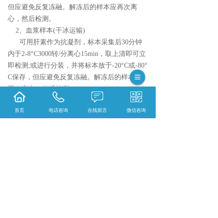
但应避免反复冻融。解冻后的样本应再次离
心，然后检测。
2、血浆样本(干冰运输)
可用肝素作为抗凝剂，标本采集后30分钟
内于2-8°C3000转/分离心15min，取上清即可立
即检测;或进行分装，并将标本放于-20°C或-80°
C保存，但应避免反复冻融。解冻后的样本应
再次离心，然后检测。
3.体积:100ul以上，3指标以上增加25ul或稀释
首页
电话咨询
在线留言
微信咨询
4.务必使用ep管保存
相关标签：
生化检测
,
α-L-岩藻糖苷酶 (AFU)
,
上一条：
黑龙江单胺氧化酶 (MAO)
下一条：
黑龙江亮氨酸氨基转移酶 (LAP)
365系统