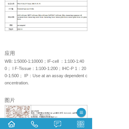
应用
WB: 1:5000-1:10000
；
IF-cell
：
1:100-1:40
0
；
I F-Tissue
：
1:100-1:200
；
IHC-P 1
：
20
0-1:500
；
IP
：
Use at an assay dependent c
oncentration.
图片