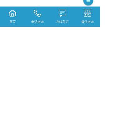
首页
电话咨询
在线留言
微信咨询
相关标签：
普通病理学服务
,
Van Gieson染色液
,
上一条：
黑龙江超薄磁力搅拌器系列
下一条：
黑龙江陶瓷型磁力搅拌器系列
365系统